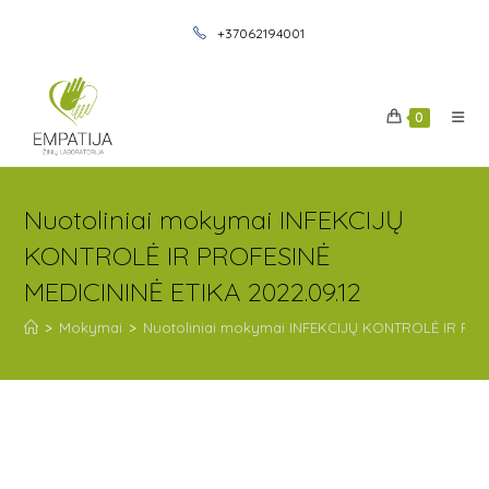
+37062194001
0
Nuotoliniai mokymai INFEKCIJŲ
KONTROLĖ IR PROFESINĖ
MEDICININĖ ETIKA 2022.09.12
>
Mokymai
>
Nuotoliniai mokymai INFEKCIJŲ KONTROLĖ IR PROF