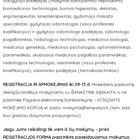
slaugytojo padėjėjas (
mokymai licencijavimui neprivalomi
),
biomedicinos technologas, burnos higienistas, dietistas,
ergoterapeutas, kineziterapeutas, gydomojo masažo
specialistas, gydytojas odontologas (visos profesinės
kvalifikacijos) ir gydytojo odontologo padėjėjas, odontologo
pagalbininkas, radiologijos technologas, medicinos biologas,
medicinos genetikas, medicinos psichologas, optometrininkas,
paramedikas, skubiosios medicinos pagalbos paramedikas,
radiologijos technologas, vaistininkas (visos profesinės
kvalifikacijos); vaistininko padėjėjas (farmakotechnikas).
REGISTRACIJA IR APMOKĖJIMAS iki 09-13 d.
Mokėdami paskutinę
dieną/prasidėjus mokymams su IŠANKSTINE SĄSKAITA, o ne
pasirinkę Paysera elektroninę bankininkystę – ATSIŲSKITE
MOKĖJIMO KOPIJĄ el. paštu mokymai@empatija.lt (tam, kad
kuo greičiau išsiųstume prisijungimus).
Jeigu Jums reikalingi tik vieni iš šių mokymų – prieš
REGISTRACIJOS FORMĄ pasirinkite pageidaujamus mokymus.