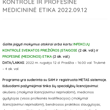
KONTROLĖ IR PROFESINĖ
MEDICININĖ ETIKA 2022.09.12
Galite įsigyti mokymus atskirai arba kartu:
INFEKCIJŲ
KONTROLĖ SVEIKATOS PRIEŽIŪROS ĮSTAIGOSE
(2 ak. val.) ir
PROFESINĖ (MEDICINOS) ETIKA
(2 ak. val.)
DATA/LAIKAS:
2022 m. rugsėjo 12 d. Pradžia – 16.00 val. Trukmė
– 4 ak. val.
Programa yra suderinta su SAM ir registruota METAS sistemoje.
Išduodami pažymėjimai tinka šių specialybių licencijavimui:
akušeris (
mokymai licencijavimui neprivalomi
), medicinos
gydytojas (visos profesinės kvalifikacijos) (
mokymai
licencijavimui neprivalomi
), bendrosios praktikos slaugytojas;