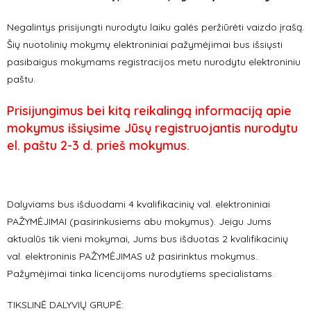
Negalintys prisijungti nurodytu laiku galės peržiūrėti vaizdo įrašą.
Šių nuotolinių mokymų elektroniniai pažymėjimai bus išsiųsti
pasibaigus mokymams registracijos metu nurodytu elektroniniu
paštu.
Prisijungimus bei kitą reikalingą informaciją apie
mokymus išsiųsime Jūsų registruojantis nurodytu
el. paštu 2-3 d. prieš mokymus.
Dalyviams bus išduodami 4 kvalifikacinių val. elektroniniai
PAŽYMĖJIMAI (pasirinkusiems abu mokymus). Jeigu Jums
aktualūs tik vieni mokymai, Jums bus išduotas 2 kvalifikacinių
val. elektroninis PAŽYMĖJIMAS už pasirinktus mokymus.
Pažymėjimai tinka licencijoms nurodytiems specialistams.
TIKSLINĖ DALYVIŲ GRUPĖ: