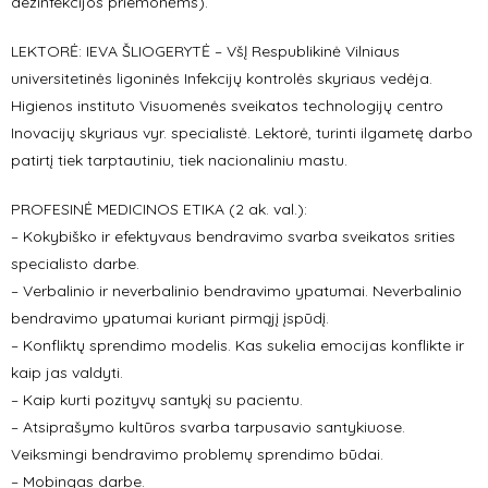
dezinfekcijos priemonėms).
LEKTORĖ: IEVA ŠLIOGERYTĖ – VšĮ Respublikinė Vilniaus
universitetinės ligoninės Infekcijų kontrolės skyriaus vedėja.
Higienos instituto Visuomenės sveikatos technologijų centro
Inovacijų skyriaus vyr. specialistė. Lektorė, turinti ilgametę darbo
patirtį tiek tarptautiniu, tiek nacionaliniu mastu.
PROFESINĖ MEDICINOS ETIKA (2 ak. val.):
– Kokybiško ir efektyvaus bendravimo svarba sveikatos srities
specialisto darbe.
– Verbalinio ir neverbalinio bendravimo ypatumai. Neverbalinio
bendravimo ypatumai kuriant pirmąjį įspūdį.
– Konfliktų sprendimo modelis. Kas sukelia emocijas konflikte ir
kaip jas valdyti.
– Kaip kurti pozityvų santykį su pacientu.
– Atsiprašymo kultūros svarba tarpusavio santykiuose.
Veiksmingi bendravimo problemų sprendimo būdai.
– Mobingas darbe.