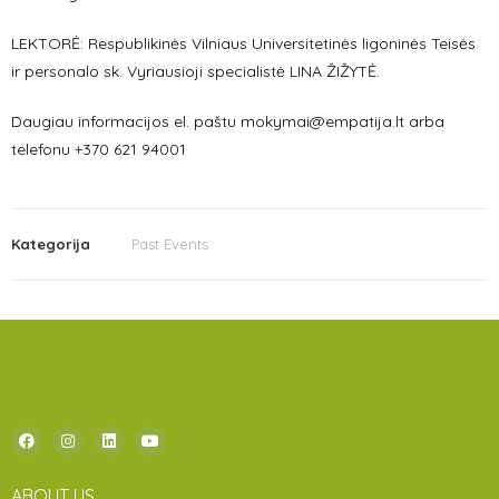
LEKTORĖ: Respublikinės Vilniaus Universitetinės ligoninės Teisės
ir personalo sk. Vyriausioji specialistė LINA ŽIŽYTĖ.
Daugiau informacijos el. paštu mokymai@empatija.lt arba
telefonu +370 621 94001
Kategorija
Past Events
ABOUT US