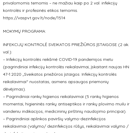
privalomomis temomis – ne mažiau kaip po 2 val. infekcijų
kontrolės ir profesinės etikos temomis.
https://vaspvt.gov.lt/node/1514
MOKYMŲ PROGRAMA:
INFEKCIJŲ KONTROLĖ SVEIKATOS PRIEŽIŪROS ĮSTAIGOSE (2 ak.
val.):
– Infekcijų kontrolės reikšmė COVID-19 pandemijos metu
(pagrindiniai infekcijų kontrolės reikalavimai, įskaitant naujas HN
47-1:2020 „Sveikatos priežiūros įstaigos. Infekcijų kontrolės
reikalavimai“ nuostatas, asmens apsaugos priemonių
dėvėjimas).
– Pagrindiniai rankų higienos reikalavimai (5 rankų higienos
momentai, higieninės rankų antiseptikos ir rankų plovimo muilu ir
vandeniu indikacijos, medicininių pirštinių naudojimo principai).
– Pagrindiniai aplinkos paviršių valymo-dezinfekcijos
reikalavimai (valymo/ dezinfekcijos rūšys, reikalavimai valymo /