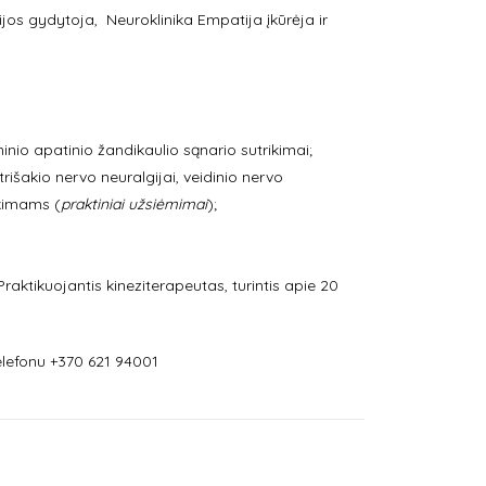
cijos gydytoja, Neuroklinika Empatija įkūrėja ir
ninio apatinio žandikaulio sąnario sutrikimai;
trišakio nervo neuralgijai, veidinio nervo
ikimams (
praktiniai užsiėmimai
);
Praktikuojantis kineziterapeutas, turintis apie 20
lefonu +370 621 94001