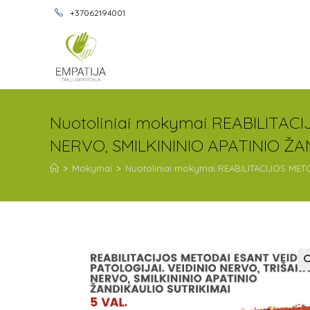
+37062194001
Nuotoliniai mokymai REABILITAC
NERVO, SMILKININIO APATINIO ŽAN
>
Mokymai
>
Nuotoliniai mokymai REABILITACIJOS METO