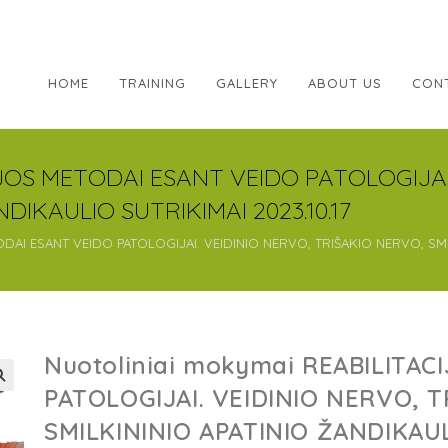
HOME
TRAINING
GALLERY
ABOUT US
CON
IJOS METODAI ESANT VEIDO PATOLOGIJAI
DIKAULIO SUTRIKIMAI 2023.10.17
DAI ESANT VEIDO PATOLOGIJAI. VEIDINIO NERVO, TRIŠAKIO NERVO, SMIL
Nuotoliniai mokymai REABILITA
PATOLOGIJAI. VEIDINIO NERVO, 
SMILKININIO APATINIO ŽANDIKAUL