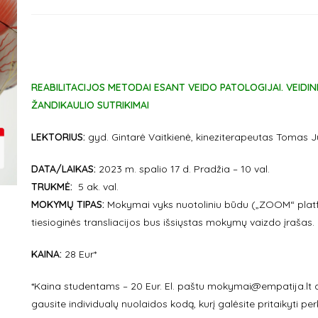
REABILITACIJOS METODAI ESANT VEIDO PATOLOGIJAI. VEIDIN
ŽANDIKAULIO SUTRIKIMAI
LEKTORIUS:
gyd. Gintarė Vaitkienė, kineziterapeutas Tomas Ju
DATA/LAIKAS:
2023 m. spalio 17 d. Pradžia – 10 val.
TRUKMĖ:
5 ak. val.
MOKYMŲ TIPAS:
Mokymai vyks nuotoliniu būdu („ZOOM“ platf
tiesioginės transliacijos bus išsiųstas mokymų vaizdo įrašas.
KAINA:
28 Eur*
*Kaina studentams – 20 Eur. El. paštu mokymai@empatija.lt 
gausite individualų nuolaidos kodą, kurį galėsite pritaikyti 