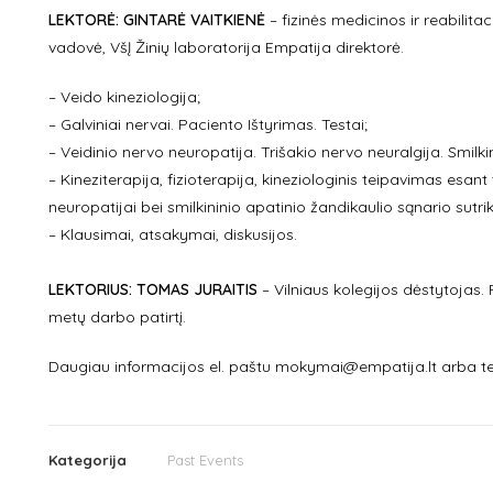
LEKTORĖ: GINTARĖ VAITKIENĖ
– fizinės medicinos ir reabilita
vadovė, VšĮ Žinių laboratorija Empatija direktorė.
– Veido kineziologija;
– Galviniai nervai. Paciento Ištyrimas. Testai;
– Veidinio nervo neuropatija. Trišakio nervo neuralgija. Smilki
– Kineziterapija, fizioterapija, kineziologinis teipavimas esant 
neuropatijai bei smilkininio apatinio žandikaulio sąnario sutr
– Klausimai, atsakymai, diskusijos.
LEKTORIUS: TOMAS JURAITIS
– Vilniaus kolegijos dėstytojas. 
metų darbo patirtį.
Daugiau informacijos el. paštu mokymai@empatija.lt arba te
Kategorija
Past Events