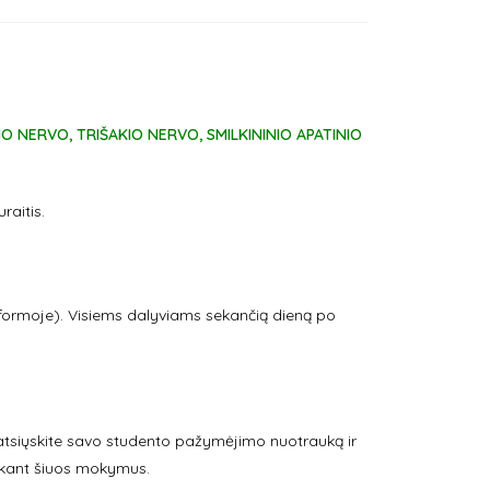
IO NERVO, TRIŠAKIO NERVO, SMILKININIO APATINIO
raitis.
ormoje). Visiems dalyviams sekančią dieną po
atsiųskite savo studento pažymėjimo nuotrauką ir
perkant šiuos mokymus.