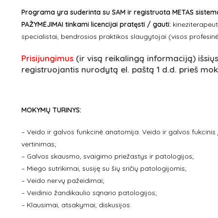
Programa yra suderinta su SAM ir registruota METAS sistemoje
PAŽYMĖJIMAI tinkami licencijai pratęsti / gauti:
kineziterapeu
specialistai,
bendrosios praktikos slaugytojai (visos profesinės
Prisijungimus
(ir visą reikalingą informaciją) išsių
registruojantis nurodytą el. paštą 1 d.d. prieš mo
MOKYMŲ TURINYS:
– Veido ir galvos funkcinė anatomija. Veido ir galvos fukcinis įv
vertinimas;
– Galvos skausmo, svaigimo priežastys ir patologijos;
– Miego sutrikimai, susiję su šių sričių patologijomis;
– Veido nervų pažeidimai;
– Veidinio žandikaulio sąnario patologijos;
– Klausimai, atsakymai, diskusijos.