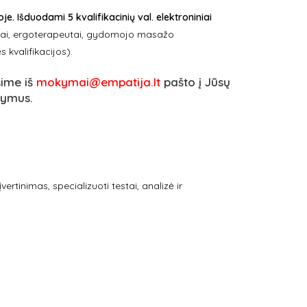
. Išduodami 5 kvalifikacinių val. elektroniniai
tai, ergoterapeutai, gydomojo masažo
 kvalifikacijos)
.
sime iš
mokymai@empatija.lt
pašto į Jūsų
kymus.
ertinimas, specializuoti testai, analizė ir