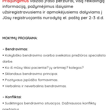
Prisijungimus
vaizdo įrašo peržiūrai, visą reikalingą
informaciją, pažymėjimus išsiųsime
užsiregistravusiems ir apmokėjusiems dalyviams į
Jūsų registruojantis nurodytą el. paštą per 2-3 d.d.
MOKYMŲ PROGRAMA:
– Bendravimas:
•
Kokybiško bendravimo svarba sveikatos priežiūros specialisto
darbe.
•
Ko iš mūsų tikisi pacientai? jų artimieji? kolegos?
•
Sklandaus bendravimo principai.
•
Pozityvaus įspūdžio formavimas.
•
Verbalinis ir neverbalinis bendravimas.
– Konfliktai:
•
Sudėtingos bendravimo situacijos. Dažniausios konfliktų
priežastys.