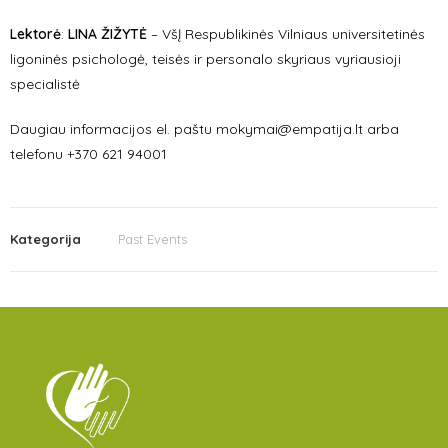
Lektor
ė
:
LINA ŽIŽYTĖ
– VšĮ Respublikinės Vilniaus universitetinės
ligoninės psichologė, teisės ir personalo skyriaus vyriausioji
specialistė
Daugiau informacijos el. paštu mokymai@empatija.lt arba
telefonu +370 621 94001
Kategorija
Past Events