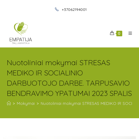
+37062194001
0
Nuotoliniai mokymai STRESAS
MEDIKO IR SOCIALINIO
DARBUOTOJO DARBE. TARPUSAVIO
BENDRAVIMO YPATUMAI 2023 SPALIS
>
Mokymai
>
Nuotoliniai mokymai STRESAS MEDIKO IR SOCIA