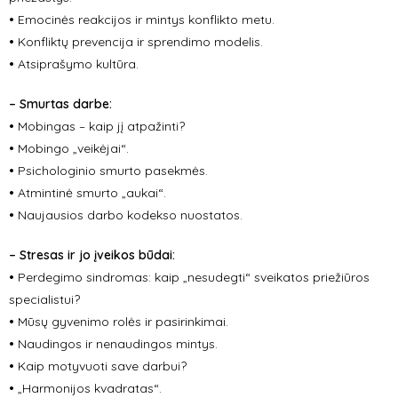
•
Emocinės reakcijos ir mintys konflikto metu.
•
Konfliktų prevencija ir sprendimo modelis.
•
Atsiprašymo kultūra.
– Smurtas darbe:
•
Mobingas – kaip jį atpažinti?
•
Mobingo „veikėjai“.
•
Psichologinio smurto pasekmės.
•
Atmintinė smurto „aukai“.
•
Naujausios darbo kodekso nuostatos.
– Stresas ir jo įveikos būdai:
•
Perdegimo sindromas: kaip „nesudegti“ sveikatos priežiūros
specialistui?
•
Mūsų gyvenimo rolės ir pasirinkimai.
•
Naudingos ir nenaudingos mintys.
•
Kaip motyvuoti save darbui?
•
„Harmonijos kvadratas“.