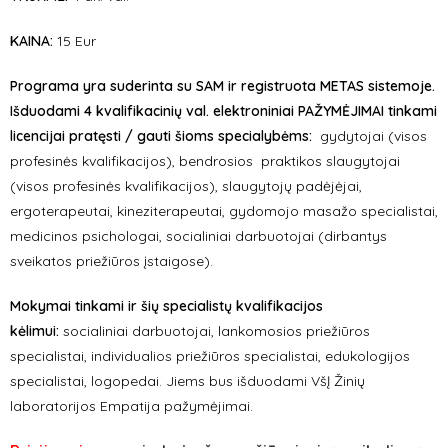
KAINA:
15 Eur
Programa yra suderinta su SAM ir registruota METAS sistemoje.
Išduodami 4 kvalifikacinių val. elektroniniai PAŽYMĖJIMAI tinkami
licencijai pratęsti / gauti šioms specialybėms:
gydytojai (visos
profesinės kvalifikacijos), bendrosios praktikos slaugytojai
(visos profesinės kvalifikacijos), slaugytojų padėjėjai,
ergoterapeutai, kineziterapeutai, gydomojo masažo specialistai,
medicinos psichologai, socialiniai darbuotojai (dirbantys
sveikatos priežiūros įstaigose).
Mokymai tinkami ir šių specialistų kvalifikacijos
kėlimui:
socialiniai darbuotojai, lankomosios priežiūros
specialistai, individualios priežiūros specialistai, edukologijos
specialistai, logopedai. Jiems bus išduodami VšĮ Žinių
laboratorijos Empatija pažymėjimai.