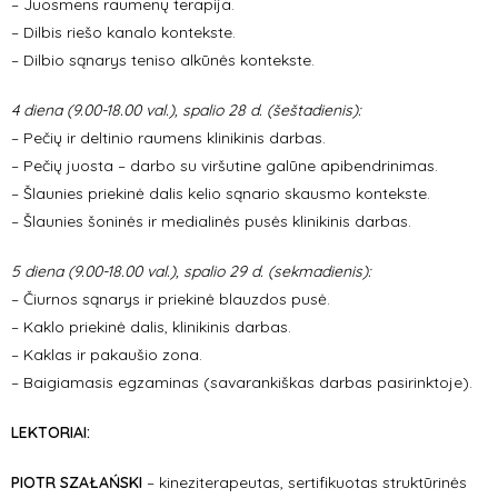
– Juosmens raumenų terapija.
– Dilbis riešo kanalo kontekste.
– Dilbio sąnarys teniso alkūnės kontekste.
4 diena (9.00-18.00 val.), spalio 28 d. (šeštadienis):
– Pečių ir deltinio raumens klinikinis darbas.
– Pečių juosta – darbo su viršutine galūne apibendrinimas.
– Šlaunies priekinė dalis kelio sąnario skausmo kontekste.
– Šlaunies šoninės ir medialinės pusės klinikinis darbas.
5 diena (9.00-18.00 val.), spalio 29 d. (sekmadienis):
– Čiurnos sąnarys ir priekinė blauzdos pusė.
– Kaklo priekinė dalis, klinikinis darbas.
– Kaklas ir pakaušio zona.
– Baigiamasis egzaminas (savarankiškas darbas pasirinktoje).
LEKTORIAI:
PIOTR SZAŁAŃSKI
– kineziterapeutas, sertifikuotas struktūrinės