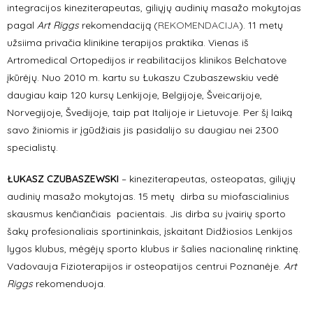
integracijos kineziterapeutas, giliųjų audinių masažo mokytojas
pagal
Art Riggs
rekomendaciją (
REKOMENDACIJA
). 11 metų
užsiima privačia klinikine terapijos praktika. Vienas iš
Artromedical Ortopedijos ir reabilitacijos klinikos Belchatove
įkūrėjų. Nuo 2010 m. kartu su Łukaszu Czubaszewskiu vedė
daugiau kaip 120 kursų Lenkijoje, Belgijoje, Šveicarijoje,
Norvegijoje, Švedijoje, taip pat Italijoje ir Lietuvoje. Per šį laiką
savo žiniomis ir įgūdžiais jis pasidalijo su daugiau nei 2300
specialistų.
ŁUKASZ CZUBASZEWSKI
– kineziterapeutas, osteopatas, giliųjų
audinių masažo mokytojas. 15 metų dirba su miofascialinius
skausmus kenčiančiais pacientais. Jis dirba su įvairių sporto
šakų profesionaliais sportininkais, įskaitant Didžiosios Lenkijos
lygos klubus, mėgėjų sporto klubus ir šalies nacionalinę rinktinę.
Vadovauja Fizioterapijos ir osteopatijos centrui Poznanėje.
Art
Riggs
rekomenduoja.