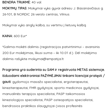
BENDRA TRUKMĖ:
40 val.
MOKYMŲ TIPAS:
Mokymai vyks gyvai adresu J. Basanavičiaus g.
26-101, B NORDIC 26 verslo centras, Vilnius.
Mokymai vyks anglų kalba, su vertimu į lietuvių kalbą.
KAINA:
600 Eur*
*Galima mokėti dalimis (registracijos patvirtinimui – avansinis
200 Eur mokėjimas, likusi suma – iki 10.01 d.). Dėl mokėjimo
dalimis rašykite mokymai@empatija.lt
Programa yra suderinta su SAM ir registruota METAS sistemoje.
Išduodami elektroniniai PAŽYMĖJIMAI tinkami licencijai pratęsti /
gauti:
gydomojo masažo specialistai, ergoterapeutai,
kineziterapeutai, FMR gydytojai, sporto medicinos gydytojai,
manualinės terapijos specialistai, PASP taikomosios
kineziologijos specialistai, PASP osteopatijos specialistai,
bendrosios praktikos slaugytojai (visos profesinės