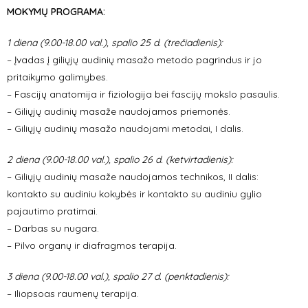
MOKYMŲ PROGRAMA:
1 diena (9.00-18.00 val.), spalio 25 d. (trečiadienis):
– Įvadas į giliųjų audinių masažo metodo pagrindus ir jo
pritaikymo galimybes.
– Fascijų anatomija ir fiziologija bei fascijų mokslo pasaulis.
– Giliųjų audinių masaže naudojamos priemonės.
– Giliųjų audinių masažo naudojami metodai, I dalis.
2 diena (9.00-18.00 val.), spalio 26 d. (ketvirtadienis):
– Giliųjų audinių masaže naudojamos technikos, II dalis:
kontakto su audiniu kokybės ir kontakto su audiniu gylio
pajautimo pratimai.
– Darbas su nugara.
– Pilvo organų ir diafragmos terapija.
3 diena (9.00-18.00 val.), spalio 27 d. (penktadienis):
– Iliopsoas raumenų terapija.