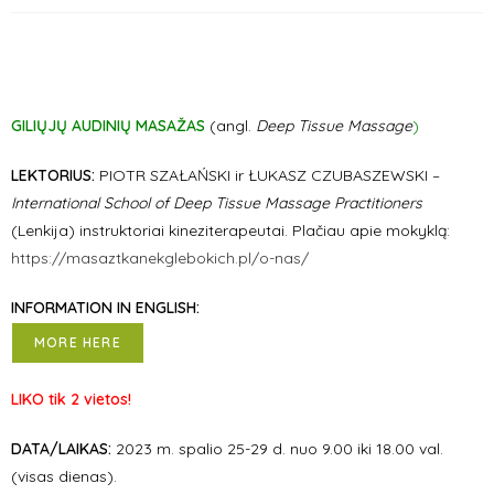
GILIŲJŲ AUDINIŲ MASAŽAS
(
angl.
Deep Tissue Massage
)
LEKTORIUS:
PIOTR SZAŁAŃSKI ir ŁUKASZ CZUBASZEWSKI –
International School of Deep Tissue Massage Practitioners
(Lenkija) instruktoriai kineziterapeutai. Plačiau apie mokyklą:
https://masaztkanekglebokich.pl/o-nas/
INFORMATION IN ENGLISH:
MORE HERE
LIKO tik 2 vietos!
DATA/LAIKAS:
2023 m. spalio 25-29 d. nuo 9.00 iki 18.00 val.
(visas dienas).