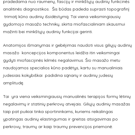
pradedama nuo raumenų, fascijų ir minkštųjų audinių funkcinės
analitinės diagnostikos. Šis būdas padeda suprasti topografinį
trimatį kūno audinių išsidėstymą. Tai viena veiksmingiausių
gydomojo masažo technikų, skirta miofascialiniam skausmui
mažinti bei minkštųjų audinių funkcijai gerinti.
Anatomijos išmanymas ir gebėjimas naudoti visus giliųjų audinių
masažo koncepcijos komponentus leidžia itin veiksmingai
gydyti miofascijinės kilmės negalavimus. Šio masažo metu
naudojamos specialios kūno padėtys, kartu su manualiniais
judesiais kokybiškai padidina sąnarių ir audinių judesių
amplitudę.
Tai yra viena veiksmingiausių manualinės terapijos formų lėtinių
negalavimų ir statinių perkrovų atvejais. Giliųjų audinių masažas
taip pat puikiai tinka sportininkams, kuriems reikalingas
ypatingas audinių elastingumas ir greitas atsigavimas po
perkrovų, traumų ar kaip traumų prevencijos priemonė.