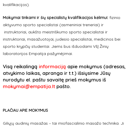
kvalifikacijos).
Mokymai tinkami ir šių specialistų kvalifikacijos kėlimui:
fizinio
aktyvumo sporto specialistai (asmeniniai treneriai) ir
instruktoriai, aukšto meistriškumo sporto specialistai ir
instruktoriai, masažuotojai, judesio specialistai, medicinos bei
sporto krypčių studentai. Jiems bus išduodami VšĮ Žinių
laboratorijos Empatija pažymėjimai.
Visą reikalingą
informaciją
apie mokymus (adresas,
atvykimo laikas, apranga ir t.t.) išsiųsime Jūsų
nurodytu el. paštu savaitę prieš mokymus iš
mokymai@empatija.lt
pašto.
PLAČIAU APIE MOKYMUS
Giliųjų audinių masažas – tai miofascialinio masažo technika. Ji