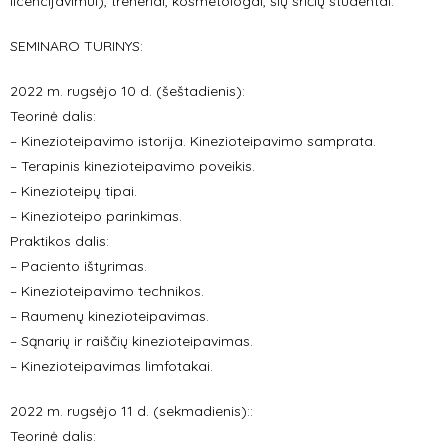
licencijavimui), treneriai, kosmetologai, šių sričių studentai.
SEMINARO TURINYS:
2022 m. rugsėjo 10 d. (šeštadienis):
Teorinė dalis:
– Kinezioteipavimo istorija. Kinezioteipavimo samprata.
– Terapinis kinezioteipavimo poveikis.
– Kinezioteipų tipai.
– Kinezioteipo parinkimas.
Praktikos dalis:
– Paciento ištyrimas.
– Kinezioteipavimo technikos.
– Raumenų kinezioteipavimas.
– Sąnarių ir raiščių kinezioteipavimas.
– Kinezioteipavimas limfotakai.
2022 m. rugsėjo 11 d. (sekmadienis)::
Teorinė dalis: