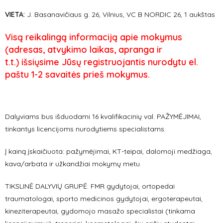
VIETA:
J. Basanavičiaus g. 26, Vilnius, VC B NORDIC 26, 1 aukštas
Visą reikalingą informaciją apie mokymus
(
adresas, atvykimo laikas, apranga ir
t.t.)
išsiųsime Jūsų registruojantis nurodytu el.
paštu 1-2 savaitės prieš mokymus.
Dalyviams bus išduodami 16 kvalifikacinių val. PAŽYMĖJIMAI,
tinkantys licencijoms nurodytiems specialistams.
Į kainą įskaičiuota: pažymėjimai, KT-teipai, dalomoji medžiaga,
kava/arbata ir užkandžiai mokymų metu.
TIKSLINĖ DALYVIŲ GRUPĖ: FMR gydytojai, ortopedai
traumatologai, sporto medicinos gydytojai, ergoterapeutai,
kineziterapeutai, gydomojo masažo specialistai (tinkama