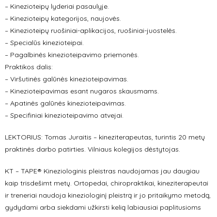
– Kinezioteipų lyderiai pasaulyje.
– Kinezioteipų kategorijos, naujovės.
– Kinezioteipų ruošiniai-aplikacijos, ruošiniai-juostelės.
– Specialūs kinezioteipai.
– Pagalbinės kinezioteipavimo priemonės.
Praktikos dalis:
– Viršutinės galūnės kinezioteipavimas.
– Kinezioteipavimas esant nugaros skausmams.
– Apatinės galūnės kinezioteipavimas.
– Specifiniai kinezioteipavimo atvejai.
LEKTORIUS: Tomas Juraitis – kineziterapeutas, turintis 20 metų
praktinės darbo patirties. Vilniaus kolegijos dėstytojas.
KT – TAPE® Kineziologinis pleistras naudojamas jau daugiau
kaip trisdešimt metų. Ortopedai, chiropraktikai, kineziterapeutai
ir treneriai naudoja kineziologinį pleistrą ir jo pritaikymo metodą,
gydydami arba siekdami užkirsti kelią labiausiai paplitusioms