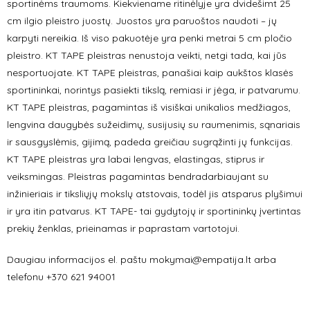
sportinėms traumoms. Kiekviename ritinėlyje yra dvidešimt 25
cm ilgio pleistro juostų. Juostos yra paruoštos naudoti – jų
karpyti nereikia. Iš viso pakuotėje yra penki metrai 5 cm pločio
pleistro. KT TAPE pleistras nenustoja veikti, netgi tada, kai jūs
nesportuojate. KT TAPE pleistras, panašiai kaip aukštos klasės
sportininkai, norintys pasiekti tikslą, remiasi ir jėga, ir patvarumu.
KT TAPE pleistras, pagamintas iš visiškai unikalios medžiagos,
lengvina daugybės sužeidimų, susijusių su raumenimis, sąnariais
ir sausgyslėmis, gijimą, padeda greičiau sugrąžinti jų funkcijas.
KT TAPE pleistras yra labai lengvas, elastingas, stiprus ir
veiksmingas. Pleistras pagamintas bendradarbiaujant su
inžinieriais ir tiksliųjų mokslų atstovais, todėl jis atsparus plyšimui
ir yra itin patvarus. KT TAPE- tai gydytojų ir sportininkų įvertintas
prekių ženklas, prieinamas ir paprastam vartotojui.
Daugiau informacijos el. paštu mokymai@empatija.lt arba
telefonu +370 621 94001