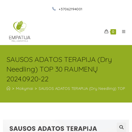
+37062194001
0
SAUSOS ADATOS TERAPIJA (Dry
Needling) TOP 30 RAUMENŲ
2024.09.20-22
>
Mokymai
>
SAUSOS ADATOS TERAPIJA (Dry Needling) TOP 30