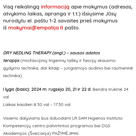
Visą reikalingą
informaciją
apie mokymus (adresas,
atvykimo laikas, apranga ir t.t.) išsiųsime Jūsų
nurodytu el. paštu 1-2 savaites prieš mokymus
iš
mokymai@empatija.lt
pašto.
DRY NEDLING THERAPY (angl.) – sausos adatos
terapija
(miofascijinių trigerinių taškų ir fascijų skausmo
gydymo technika, dar kitaip –
jungiamojo audinio bei raumeninė
technika).
I lygis (basic): 2024 m. rugsėjo 20, 21 ir 22 d.
Bendra trukmė 24
val.
Laikas kasdien 8.30 val – 17.30 val.
Visiems dalyviams bus išduodami LR SAM Higienos Instituto
Kompetencijų centro patvirtintos programos bei DGS
Akademijos (Šveicarija) PAŽYMĖJIMAI.