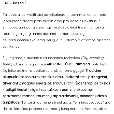
SAT – kas tai?
Tai specialios kvalifikacijos reikalaujanti technika, kurios metu
labai plona adata prasiskverbiama pro odos sluoksnius ir
stimuliuojami po jais esantys miofascialiniai trigeriniai taškai,
raumenys ir jungiamieji audiniai, siekiant suvaldyti
neuroraumeninį skausmą bei gydyti judamojo atramos aparato
sutrikimus.
Ši jungiamojo audinio ir raumeninės technikos
(Dry Needling
therapy)
terapija yra tarsi
AKUPUNKTŪROS atmaina
, pritaikyta
šių laikų dažnoms sveikatos problemoms gydyti.
Tradicinė
akupunktūra labiau skirta skausmui, diskomfortui palengvinti,
atveriant žmogaus energijos srautus (chi). Šios terapijos tikslas
– taikyti tiesiai į trigerinius taškus, raumenų skausmui,
spazmams mažinti, raumenų atpalaidavimui, didinant judesio
amplitudę.
Tai tarsi raumenų stimuliacija. Terminas „sausos“ yra
dėl to, kad šios procedūros metu į kūną nėra leidžiamos jokios