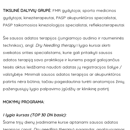
TIKSLINĖ DALYVIŲ GRUPĖ:
FMR gydytojai, sporto medicinos
gydytojai, kineziterapeutai, PASP akupunktūros specialistai,
PASP taikomosios kineziologijos specialistai, refleksoterapeutai.
Šie sausos adatos terapijos (jungiamojo audinio ir raumeninės
technikos), angl.
Dry Needling therapy
I lygio kursai skirti
sveikatos srities specialistams, kurie gali pritaikyti sausos
adatos terapiją savo praktikoje ir kuriems pagal galiojančius
teisės aktus leidžiama naudoti adatas jų registracijos šalyje /
valstybėje. Minimali sausos adatos terapijos ar akupunktūros
patirtis nėra būtina, tačiau pageidautina turėti anatomijos žinių,
pažengusiųjų lygio palpavimo įgūdžių ar klinikinę patirtį.
MOKYMŲ PROGRAMA:
I lygio kursas (TOP 30 DN basic):
Šiame trijų dienų įvadiniame kurse aptariami sausos adatos
terapijos (angl.
Dry needling therapy
) pagrindai, analizuojamas