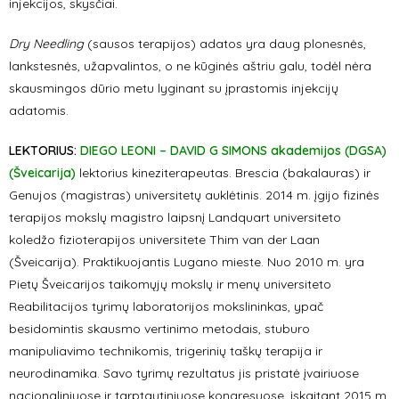
injekcijos, skysčiai.
Dry Needling
(sausos terapijos) adatos yra daug plonesnės,
lankstesnės, užapvalintos, o ne kūginės aštriu galu, todėl nėra
skausmingos dūrio metu lyginant su įprastomis injekcijų
adatomis.
LEKTORIUS:
DIEGO LEONI – DAVID G SIMONS akademijos (DGSA)
(Šveicarija)
lektorius kineziterapeutas. Brescia (bakalauras) ir
Genujos (magistras) universitetų auklėtinis. 2014 m. įgijo fizinės
terapijos mokslų magistro laipsnį Landquart universiteto
koledžo fizioterapijos universitete Thim van der Laan
(Šveicarija). Praktikuojantis Lugano mieste. Nuo 2010 m. yra
Pietų Šveicarijos taikomųjų mokslų ir menų universiteto
Reabilitacijos tyrimų laboratorijos mokslininkas, ypač
besidomintis skausmo vertinimo metodais, stuburo
manipuliavimo technikomis, trigerinių taškų terapija ir
neurodinamika. Savo tyrimų rezultatus jis pristatė įvairiuose
nacionaliniuose ir tarptautiniuose kongresuose, įskaitant 2015 m.