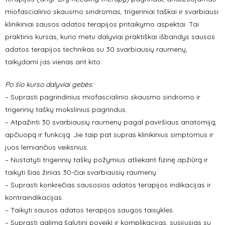
miofascialinio skausmo sindromas, trigeriniai taškai ir svarbiausi
klinikiniai sausos adatos terapijos pritaikymo aspektai. Tai
praktinis kursas, kurio metu dalyviai praktiškai išbandys sausos
adatos terapijos technikas su 30 svarbiausių raumenų,
taikydami jas vienas ant kito.
Po šio kurso dalyviai gebės:
– Suprasti pagrindinius miofascialinio skausmo sindromo ir
trigerinių taškų mokslinius
pagrindus.
– Atpažinti 30 svarbiausių raumenų pagal paviršiaus anatomiją,
apčiuopą ir funkciją. Jie
taip pat supras klinikinius simptomus ir
juos lemiančius veiksnius.
– Nustatyti trigerinių taškų požymius atliekant fizinę apžiūrą ir
taikyti šias žinias 30-čiai svarbiausių raumenų.
– Suprasti konkrečias sausosios adatos terapijos indikacijas ir
kontraindikacijas.
– Taikyti sausos adatos terapijos saugos taisykles.
– Suprasti galimą šalutinį poveikį ir komplikacijas, susijusias su