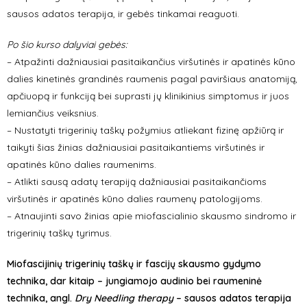
sausos adatos terapija, ir gebės tinkamai reaguoti.
Po šio kurso dalyviai gebės:
– Atpažinti dažniausiai pasitaikančius viršutinės ir apatinės kūno
dalies kinetinės grandinės raumenis pagal paviršiaus anatomiją,
apčiuopą ir funkciją bei suprasti jų klinikinius simptomus ir juos
lemiančius veiksnius.
– Nustatyti trigerinių taškų požymius atliekant fizinę apžiūrą ir
taikyti šias žinias dažniausiai pasitaikantiems viršutinės ir
apatinės kūno dalies raumenims.
– Atlikti sausą adatų terapiją dažniausiai pasitaikančioms
viršutinės ir apatinės kūno dalies raumenų patologijoms.
– Atnaujinti savo žinias apie miofascialinio skausmo sindromo ir
trigerinių taškų tyrimus.
Miofascijinių trigerinių taškų ir fascijų skausmo gydymo
technika, dar kitaip –
jungiamojo audinio bei raumeninė
technika, angl.
Dry Needling therapy
– sausos adatos terapija