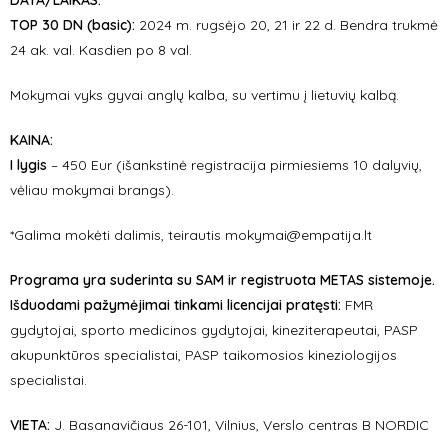
DATA/LAIKAS:
TOP 30 DN (basic):
2024 m. rugsėjo 20, 21 ir 22 d. Bendra trukmė
24 ak. val. Kasdien po 8 val.
Mokymai vyks gyvai anglų kalba, su vertimu į lietuvių kalbą.
KAINA:
I lygis
– 450 Eur (išankstinė registracija pirmiesiems 10 dalyvių,
vėliau mokymai brangs).
*Galima mokėti dalimis, teirautis mokymai@empatija.lt
Programa yra suderinta su SAM ir registruota METAS sistemoje.
Išduodami pažymėjimai tinkami licencijai pratęsti:
FMR
gydytojai, sporto medicinos gydytojai, kineziterapeutai, PASP
akupunktūros specialistai, PASP taikomosios kineziologijos
specialistai.
VIETA:
J. Basanavičiaus 26-101, Vilnius, Verslo centras B NORDIC