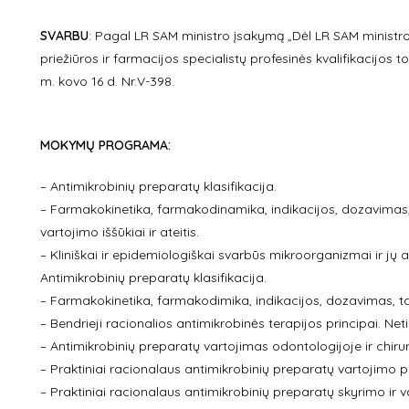
SVARBU
:
Pagal LR SAM ministro įsakymą „Dėl LR SAM ministro
priežiūros ir farmacijos specialistų profesinės kvalifikacijos
m. kovo 16 d. Nr.V-398.
MOKYMŲ PROGRAMA:
– Antimikrobinių preparatų klasifikacija.
– Farmakokinetika, farmakodinamika, indikacijos, dozavimas,
vartojimo iššūkiai ir ateitis.
– Kliniškai ir epidemiologiškai svarbūs mikroorganizmai ir j
Antimikrobinių preparatų klasifikacija.
– Farmakokinetika, farmakodimika, indikacijos, dozavimas, t
– Bendrieji racionalios antimikrobinės terapijos principai. N
– Antimikrobinių preparatų vartojimas odontologijoje ir chirur
– Praktiniai racionalaus antimikrobinių preparatų vartojimo p
– Praktiniai racionalaus antimikrobinių preparatų skyrimo i