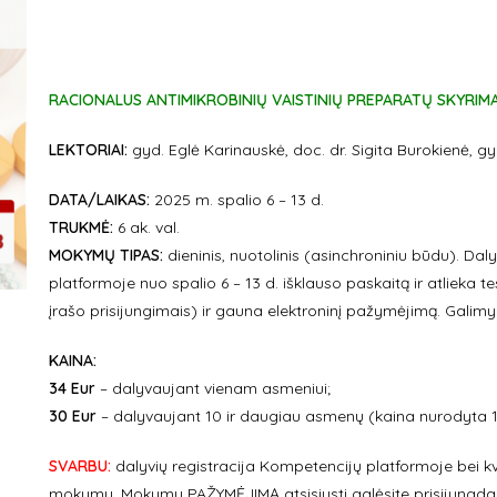
RACIONALUS ANTIMIKROBINIŲ VAISTINIŲ PREPARATŲ SKYRIM
LEKTORIAI:
gyd. Eglė Karinauskė, doc. dr. Sigita Burokienė, g
DATA/LAIKAS:
2025 m. spalio 6 – 13 d.
TR
UKMĖ:
6 ak. val.
MOKYMŲ TIPAS:
dieninis, nuotolinis (asinchroniniu būdu). D
platformoje nuo spalio 6 – 13 d. išklauso paskaitą ir atlieka
įrašo prisijungimais) ir gauna elektroninį pažymėjimą. Galimyb
KAINA:
34 Eur
– dalyvaujant vienam asmeniui;
30 Eur
– dalyvaujant 10 ir daugiau asmenų (kaina nurodyta 1
SVARBU:
dalyvių registracija Kompetencijų platformoje bei kv
mokymų. Mokymų PAŽYMĖJIMĄ atsisiųsti galėsite prisijungdam