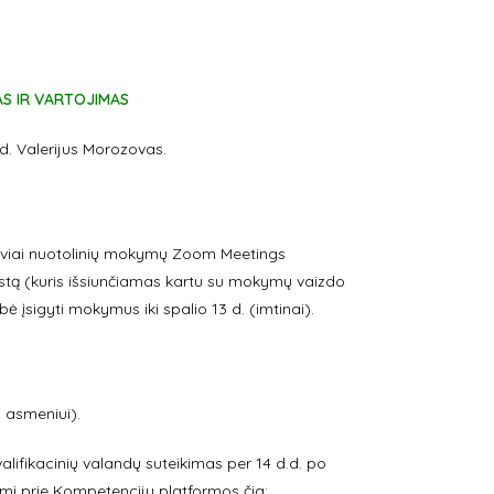
AS IR VARTOJIMAS
yd. Valerijus Morozovas.
alyviai nuotolinių mokymų Zoom Meetings
 testą (kuris išsiunčiamas kartu su mokymų vaizdo
ė įsigyti mokymus iki spalio 13 d. (imtinai).
 asmeniui).
alifikacinių valandų suteikimas per 14 d.d. po
i prie Kompetencijų platformos čia: