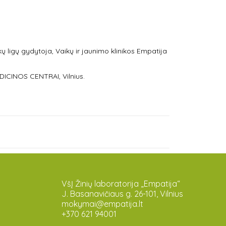
kų ligų gydytoja, Vaikų ir jaunimo klinikos Empatija
CINOS CENTRAI, Vilnius.
VšĮ Žinių laboratorija „Empatija“
J. Basanavičiaus g. 26-101, Vilnius
mokymai@empatija.lt
+370 621 94001