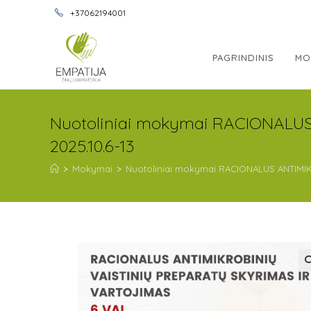
+37062194001
PAGRINDINIS
MO
Nuotoliniai mokymai RACIONALU
2025.10.6-13
>
Mokymai
>
Nuotoliniai mokymai RACIONALUS ANTIMIK