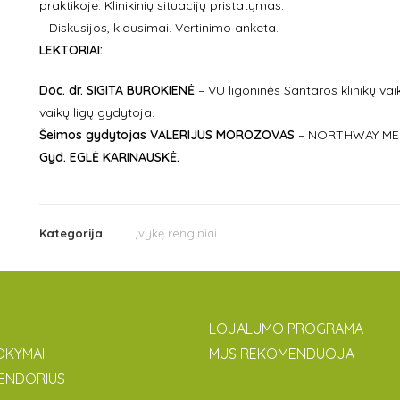
praktikoje. Klinikinių situacijų pristatymas.
– Diskusijos, klausimai. Vertinimo anketa.
LEKTORIAI:
Doc. dr. SIGITA BUROKIENĖ
– VU ligoninės Santaros klinikų vai
vaikų ligų gydytoja.
Šeimos
gydytojas
VALERIJUS MOROZOVAS
– NORTHWAY MEDI
Gyd. EGLĖ KARINAUSKĖ.
Kategorija
Įvykę renginiai
LOJALUMO PROGRAMA
OKYMAI
MUS REKOMENDUOJA
ENDORIUS