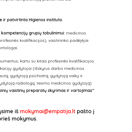
 patvirtinta Higienos instituto.
 kompetencijų grupių tobulinimui:
medicinos
profesinės kvalifikacijos), vaistininko padėjėjai
ontologai.
mentus, kartu su kitais profesinės kvalifikacijos
fikacijų gydytojai (išskyrus darbo medicinos
tą, gydytoją psichiatrą, gydytoją vaikų ir
gydytoją radiologą, teismo medicinos gydytoją)
inių vaistinių preparatų skyrimas ir vartojimas“
iųsime iš
mokymai@empatija.lt
pašto į
. prieš mokymus.