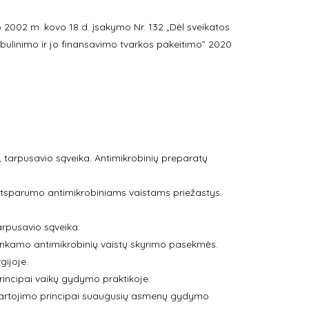
 2002 m. kovo 18 d. įsakymo Nr. 132 „Dėl sveikatos
 tobulinimo ir jo finansavimo tvarkos pakeitimo” 2020
 tarpusavio sąveika. Antimikrobinių preparatų
ų atsparumo antimikrobiniams vaistams priežastys.
arpusavio sąveika.
etinkamo antimikrobinių vaistų skyrimo pasekmės.
gijoje.
rincipai vaikų gydymo praktikoje.
r vartojimo principai suaugusių asmenų gydymo