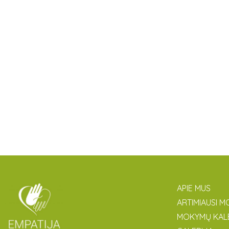
APIE MUS
ARTIMIAUSI M
MOKYMŲ KAL