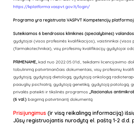
https://kplatforma.vaspvt.gov.lt/login/
Programa yra registruota VASPVT Kompetencijų platformoje ir
Suteikiamos 6 bendrosios klinikinės (specialybinės) valandos
gydytojai (visos profesinės kvalifikacijos), vaistininkai (visos 
(farmakotechnikai), visų profesinių kvalifikacijų gydytojai od
PRIMENAME,
kad nuo 2022.05.01d., teikdami licencijavimo doku
tobulinimą patvirtinančiais dokumentais, visų profesinių kvali
gydytoją, gydytoją dietologą, gydytoją onkologą radioterapeu
paauglių psichiatrą, gydytoją genetiką, gydytoją patologą, 
privalės pateikti ir tikslinės programos
„Racionalus antimikrob
(6 val.)
baigimą patvirtinantį dokumentą.
Prisijungimus
(ir visą reikalingą informaciją) išs
Jūsų registruojantis nurodytą el. paštą 1-2 d.d