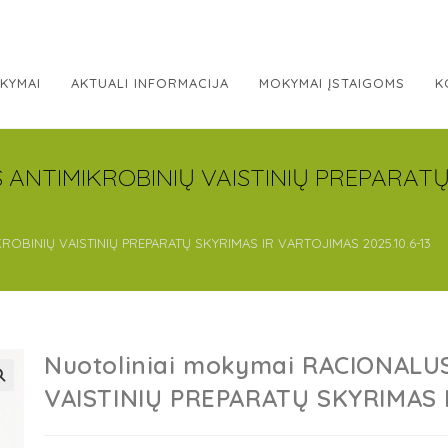
KYMAI
AKTUALI INFORMACIJA
MOKYMAI ĮSTAIGOMS
K
S ANTIMIKROBINIŲ VAISTINIŲ PREPARAT
ROBINIŲ VAISTINIŲ PREPARATŲ SKYRIMAS IR VARTOJIMAS 2025.10.6-13
Nuotoliniai mokymai RACIONALU
VAISTINIŲ PREPARATŲ SKYRIMAS I