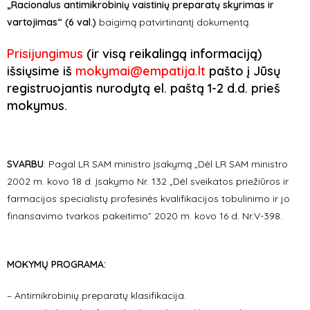
„Racionalus antimikrobinių vaistinių preparatų skyrimas ir
vartojimas“ (6 val.)
baigimą patvirtinantį dokumentą.
Prisijungimus
(ir visą reikalingą informaciją)
išsiųsime iš
mokymai@empatija.lt
pašto į Jūsų
registruojantis nurodytą el. paštą 1-2 d.d. prieš
mokymus.
SVARBU
:
Pagal LR SAM ministro įsakymą „Dėl LR SAM ministro
2002 m. kovo 18 d. įsakymo Nr. 132 „Dėl sveikatos priežiūros ir
farmacijos specialistų profesinės kvalifikacijos tobulinimo ir jo
finansavimo tvarkos pakeitimo” 2020 m. kovo 16 d. Nr.V-398.
MOKYMŲ PROGRAMA:
– Antimikrobinių preparatų klasifikacija.