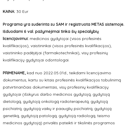
KAINA:
30 Eur
Programa yra suderinta su SAM ir registruota METAS sistemoje.
Išduodami 6 val. pažymėjimai tinka šių specialybių
licencijavimui:
medicinos gydytojai (visos profesinės
kvalifikacijos), vaistininkai (visos profesinės kvalifikacijos),
vaistininko padėjėjai (farmakotechnikai), visų profesinių
kvalifikacijų gydytojai odontologai.
PRIMENAME,
kad nuo 2022.05.01d., teikdami licencijavimo
dokumentus, kartu su kitais profesinės kvalifikacijos tobulinimą
patvirtinančiais dokumentais, visų profesinių kvalifikacijų
gydytojai (išskyrus darbo medicinos gydytoją, gydytoją
dietologą, gydytoją onkologą radioterapeutą, gydytoją
psichiatrą, gydytoją vaikų ir paauglių psichiatrą, gydytoją
genetiką, gydytoją patologą, gydytoją radiologą, teismo
medicinos gydytoją) privalės pateikti ir tikslinės programos