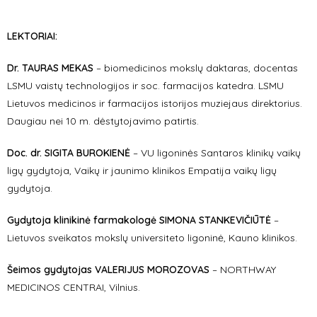
LEKTORIAI:
Dr. TAURAS MEKAS
– biomedicinos mokslų daktaras, docentas
LSMU vaistų technologijos ir soc. farmacijos katedra. LSMU
Lietuvos medicinos ir farmacijos istorijos muziejaus direktorius.
Daugiau nei 10 m. dėstytojavimo patirtis.
Doc. dr. SIGITA BUROKIENĖ
– VU ligoninės Santaros klinikų vaikų
ligų gydytoja, Vaikų ir jaunimo klinikos Empatija vaikų ligų
gydytoja.
Gydytoja klinikinė farmakologė SIMONA STANKEVIČIŪTĖ
–
Lietuvos sveikatos mokslų universiteto ligoninė, Kauno klinikos.
Šeimos
gydytojas
VALERIJUS MOROZOVAS
– NORTHWAY
MEDICINOS CENTRAI, Vilnius.