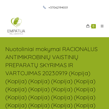
+37062194001
0
Nuotoliniai mokymai RACIONALUS
ANTIMIKROBINIŲ VAISTINIŲ
PREPARATŲ SKYRIMAS IR
VARTOJIMAS 2023.09.19 (Kopija)
(Kopija) (Kopija) (Kopija) (Kopija)
(Kopija) (Kopija) (Kopija) (Kopija)
(Kopija) (Kopija) (Kopija) (Kopija)
(Kopija) (Kopija) (Kopija) (Kopija)