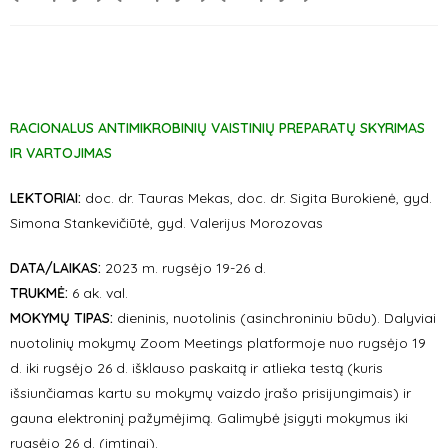
RACIONALUS ANTIMIKROBINIŲ VAISTINIŲ PREPARATŲ SKYRIMAS
IR VARTOJIMAS
LEKTORIAI:
doc. dr. Tauras Mekas, doc. dr. Sigita Burokienė, gyd.
Simona Stankevičiūtė, gyd. Valerijus Morozovas
DATA/LAIKAS:
2023 m. rugsėjo 19-26 d.
TRUKMĖ:
6 ak. val.
MOKYMŲ TIPAS:
dieninis, nuotolinis (asinchroniniu būdu). Dalyviai
nuotolinių mokymų Zoom Meetings platformoje nuo rugsėjo 19
d. iki rugsėjo 26 d. išklauso paskaitą ir atlieka testą (kuris
išsiunčiamas kartu su mokymų vaizdo įrašo prisijungimais) ir
gauna elektroninį pažymėjimą. Galimybė įsigyti mokymus iki
rugsėjo 26 d. (imtinai).