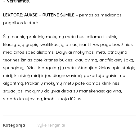
– Vertinimas.
LEKTORĖ: AUKSĖ – RUTENĖ ŠUMILĖ
– pirmosios medicinos
pagalbos lektorė.
Šių teorinių-praktinių mokymų metu bus keliama tikslinių
klausytojų grupių kvalifikaciją, atnaujinant I -os pagalbos žinias
medicinos specialistams. Dalyviai mokymosi metu atnaujina
teorines žinias apie kritines būkles: kraujavimą, anafilaksinį šoką,
springimą, lūžius ir pagalbą jų metu. Atnaujina žinias apie staigią
mirtį, klinikinę mirtį ir jos diagnozavimą, pakartoja gaivinimo
algoritmą. Praktinių mokymų metu pateikiamos klinikinės
situacijos, mokymų dalyviai dirba su manekenais: gaivina,
stabdo kraujavimą, imobilizuoja lūžius.
Kategorija
Įvykę renginiai