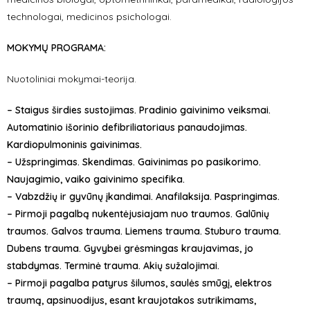
technologai, medicinos psichologai.
MOKYMŲ PROGRAMA:
Nuotoliniai mokymai-teorija.
– Staigus širdies sustojimas. Pradinio gaivinimo veiksmai.
Automatinio išorinio defibriliatoriaus panaudojimas.
Kardiopulmoninis gaivinimas.
– Užspringimas. Skendimas. Gaivinimas po pasikorimo.
Naujagimio, vaiko gaivinimo specifika.
– Vabzdžių ir gyvūnų įkandimai. Anafilaksija. Paspringimas.
– Pirmoji pagalbą nukentėjusiajam nuo traumos. Galūnių
traumos. Galvos trauma. Liemens trauma. Stuburo trauma.
Dubens trauma. Gyvybei grėsmingas kraujavimas, jo
stabdymas. Terminė trauma. Akių sužalojimai.
– Pirmoji pagalba patyrus šilumos, saulės smūgį, elektros
traumą, apsinuodijus, esant kraujotakos sutrikimams,