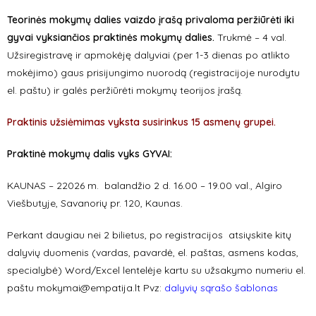
Teorinės mokymų dalies vaizdo įrašą privaloma peržiūrėti iki
gyvai vyksiančios praktinės mokymų dalies.
Trukmė – 4 val.
Užsiregistravę ir apmokėję dalyviai (per 1-3 dienas po atlikto
mokėjimo) gaus prisijungimo nuorodą (registracijoje nurodytu
el. paštu) ir galės peržiūrėti mokymų teorijos įrašą.
Praktinis užsiėmimas vyksta susirinkus 15 asmenų grupei.
Praktinė mokymų dalis vyks GYVAI:
KAUNAS – 22026 m. balandžio 2 d. 16.00 – 19.00 val., Algiro
Viešbutyje, Savanorių pr. 120, Kaunas.
Perkant daugiau nei 2 bilietus, po registracijos atsiųskite kitų
dalyvių duomenis (vardas, pavardė, el. paštas, asmens kodas,
specialybė) Word/Excel lentelėje kartu su užsakymo numeriu el.
paštu
mokymai@empatija.lt
Pvz:
dalyvių sąrašo šablonas