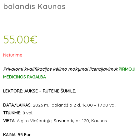
balandis Kaunas
55.00
€
Neturime
Privalomi kvalifikacijos kėlimo mokymai licencijavimui:
PIRMOJI
MEDICINOS PAGALBA
LEKTORĖ: AUKSĖ – RUTENĖ ŠUMILĖ.
DATA/LAIKAS:
2026 m. balandžio 2 d. 16.00 – 19.00 val.
TRUKMĖ:
8 val.
VIETA:
Algiro Viešbutyje, Savanorių pr. 120, Kaunas.
KAINA:
55 Eur