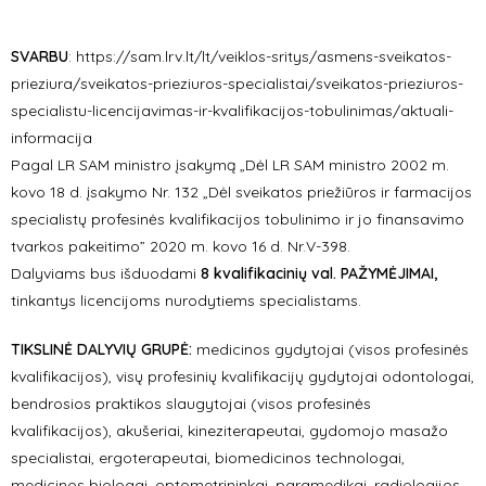
SVARBU
:
https://sam.lrv.lt/lt/veiklos-sritys/asmens-sveikatos-
prieziura/sveikatos-prieziuros-specialistai/sveikatos-prieziuros-
specialistu-licencijavimas-ir-kvalifikacijos-tobulinimas/aktuali-
informacija
Pagal LR SAM ministro įsakymą „Dėl LR SAM ministro 2002 m.
kovo 18 d. įsakymo Nr. 132 „Dėl sveikatos priežiūros ir farmacijos
specialistų profesinės kvalifikacijos tobulinimo ir jo finansavimo
tvarkos pakeitimo” 2020 m. kovo 16 d. Nr.V-398.
Dalyviams bus išduodami
8 kvalifikacinių val. PAŽYMĖJIMAI,
tinkantys licencijoms nurodytiems specialistams.
TIKSLINĖ DALYVIŲ GRUPĖ:
medicinos gydytojai (visos profesinės
kvalifikacijos), visų profesinių kvalifikacijų gydytojai odontologai,
bendrosios praktikos slaugytojai (visos profesinės
kvalifikacijos), akušeriai, kineziterapeutai, gydomojo masažo
specialistai, ergoterapeutai, biomedicinos technologai,
medicinos biologai, optometrininkai, paramedikai, radiologijos