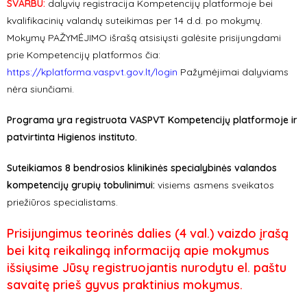
SVARBU:
dalyvių registracija Kompetencijų platformoje bei
kvalifikacinių valandų suteikimas per 14 d.d. po mokymų.
Mokymų PAŽYMĖJIMO išrašą atsisiųsti galėsite prisijungdami
prie Kompetencijų platformos čia:
https://kplatforma.vaspvt.gov.lt/login
Pažymėjimai dalyviams
nėra siunčiami.
Programa yra registruota VASPVT Kompetencijų platformoje ir
patvirtinta Higienos instituto.
Suteikiamos 8 bendrosios klinikinės specialybinės valandos
kompetencijų grupių tobulinimui:
visiems asmens sveikatos
priežiūros specialistams.
Prisijungimus teorinės dalies (4 val.) vaizdo įrašą
bei kitą reikalingą informaciją apie mokymus
išsiųsime Jūsų registruojantis nurodytu el. paštu
savaitę prieš gyvus praktinius mokymus.