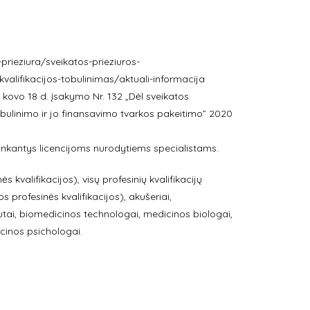
-prieziura/sveikatos-prieziuros-
-kvalifikacijos-tobulinimas/aktuali-informacija
kovo 18 d. įsakymo Nr. 132 „Dėl sveikatos
 tobulinimo ir jo finansavimo tvarkos pakeitimo” 2020
inkantys licencijoms nurodytiems specialistams.
 kvalifikacijos), visų profesinių kvalifikacijų
 profesinės kvalifikacijos), akušeriai,
tai, biomedicinos technologai, medicinos biologai,
cinos psichologai.