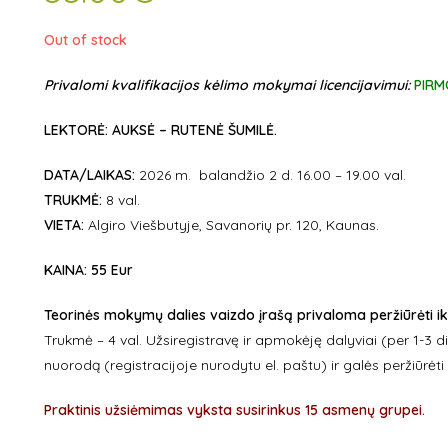
Out of stock
Privalomi kvalifikacijos kėlimo mokymai licencijavimui:
PIRM
LEKTORĖ: AUKSĖ – RUTENĖ ŠUMILĖ.
DATA/LAIKAS:
2026 m. balandžio 2 d. 16.00 – 19.00 val.
TRUKMĖ:
8 val.
VIETA:
Algiro Viešbutyje, Savanorių pr. 120, Kaunas.
KAINA:
55 Eur
Teorinės mokymų dalies vaizdo įrašą privaloma peržiūrėti ik
Trukmė – 4 val. Užsiregistravę ir apmokėję dalyviai (per 1-3 
nuorodą (registracijoje nurodytu el. paštu) ir galės peržiūrėt
Praktinis užsiėmimas vyksta susirinkus 15 asmenų grupei.