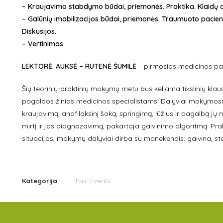
– Kraujavimo stabdymo būdai, priemonės. Praktika. Klaidų a
– Galūnių imobilizacijos būdai, priemonės. Traumuoto pacient
Diskusijos.
– Vertinimas.
LEKTORĖ: AUKSĖ – RUTENĖ ŠUMILĖ
– pirmosios medicinos pa
Šių teorinių-praktinių mokymų metu bus keliama tikslinių klausy
pagalbos žinias medicinos specialistams. Dalyviai mokymosi m
kraujavimą, anafilaksinį šoką, springimą, lūžius ir pagalbą jų me
mirtį ir jos diagnozavimą, pakartoja gaivinimo algoritmą. Pr
situacijos, mokymų dalyviai dirba su manekenais: gaivina, sta
Kategorija
Past Events