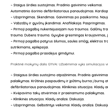
– Staigus širdies sustojimas. Pradinio gaivinimo veiksmai.
Automatinio išorinio defibriliatoriaus panaudojimas. Kardio
– Užspringimas. Skendimas. Gaivinimas po pasikorimo. Nauja
– Vabzdžių ir gyvūnų įkandimai. Anafilaksija. Paspringimas.
– Pirmoji pagalbą nukentėjusiajam nuo traumos. Galūnių tr
trauma. Dubens trauma. Gyvybei grėsmingas kraujavimas, j
– Pirmoji pagalba patyrus šilumos, saulės smūgį, elektros t
sutrikimams, epilepsijai.
– Pirmoji pagalba prasidėjus gimdymui.
Praktinė mokymų dalis GYVAI. Užsiėmimai vyks simuliacijos vi
– Staigaus širdies sustojimo atpažinimas. Pradinis gaivini
palaikymas. Krūtinės paspaudimų ir įpūtimų burna į burną atl
defibriliatoriaus panaudojimas. Klinikinės situacijos. Klaidų a
– Kvėpavimo takų atvėrimas ir praeinamumo palaikymas.
– Klinikinės situacijos. Klaidų analizė. Diskusija.
– Užspringimas. Gelbstintys veiksmai. Klaidų analizė. Diskusij