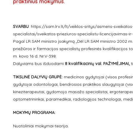
praktinius mokymus.
SVARBU
:
https://sam.lrv.lt/lt/veiklos-sritys/asmens-sveikatos
specialistai/sveikatos-prieziuros-specialistu-licencijavimas-ir
Pagal LR SAM ministro įsakymą „Dėl LR SAM ministro 2002 m. 
priežiūros ir farmacijos specialistų profesinės kvalifikacijos
m. kovo 16 d. Nr.V-398.
Dalyviams bus išduodami
8 kvalifikacinių val. PAŽYMĖJIMAI,
t
TIKSLINĖ DALYVIŲ GRUPĖ:
medicinos gydytojai (visos profesinės
gydytojai odontologai, bendrosios praktikos slaugytojai (visos
kineziterapeutai, gydomojo masažo specialistai, ergoterapeu
optometrininkai, paramedikai, radiologijos technologai, medi
MOKYMŲ PROGRAMA:
Nuotoliniai mokymai-teorija.