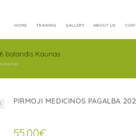
HOME
TRAINING
GALLERY
ABOUT US
CON
 balandis Kaunas
is Kaunas
PIRMOJI MEDICINOS PAGALBA 202
55.00
€