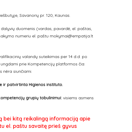
iešbutyje, Savanorių pr. 120, Kaunas.
tų dalyvių duomenis (vardas, pavardė, el. paštas,
žsakymo numeriu el. paštu
mokymai@empatija.lt
alifikacinių valandų suteikimas per 14 d.d. po
jungdami prie Kompetencijų platformos čia:
 nėra siunčiami.
 patvirtinta Higienos instituto.
kompetencijų grupių tobulinimui:
visiems asmens
ą bei kitą reikalingą informaciją apie
u el. paštu savaitę prieš gyvus