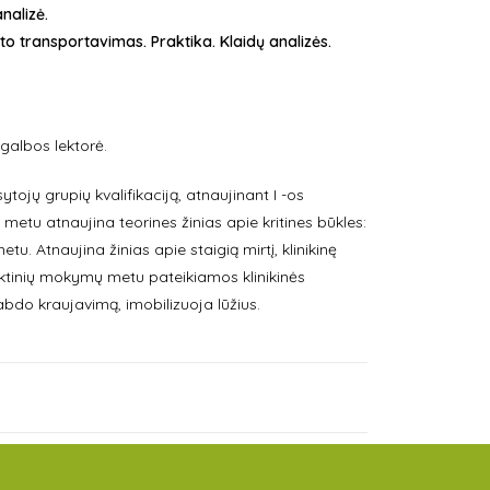
nalizė.
o transportavimas. Praktika. Klaidų analizės.
galbos lektorė.
tojų grupių kvalifikaciją, atnaujinant I -os
etu atnaujina teorines žinias apie kritines būkles:
tu. Atnaujina žinias apie staigią mirtį, klinikinę
aktinių mokymų metu pateikiamos klinikinės
bdo kraujavimą, imobilizuoja lūžius.