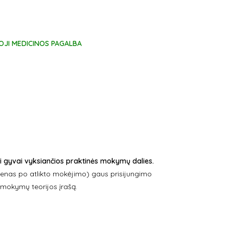
OJI MEDICINOS PAGALBA
i gyvai vyksiančios praktinės mokymų dalies.
dienas po atlikto mokėjimo) gaus prisijungimo
i mokymų teorijos įrašą.