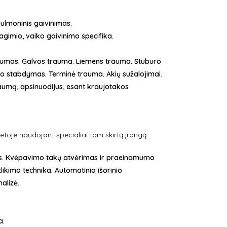
pulmoninis gaivinimas.
gimio, vaiko gaivinimo specifika.
aumos. Galvos trauma. Liemens trauma. Stuburo
o stabdymas. Terminė trauma. Akių sužalojimai.
raumą, apsinuodijus, esant kraujotakos
etoje naudojant specialiai tam skirtą įrangą.
mas. Kvėpavimo takų atvėrimas ir praeinamumo
ikimo technika. Automatinio išorinio
nalizė.
a.