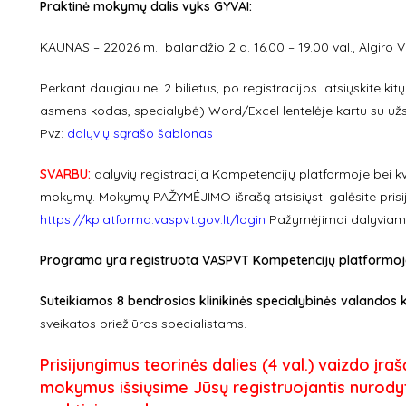
Praktinė mokymų dalis vyks GYVAI:
KAUNAS – 22026 m. balandžio 2 d. 16.00 – 19.00 val., Algiro V
Perkant daugiau nei 2 bilietus, po registracijos atsiųskite ki
asmens kodas, specialybė) Word/Excel lentelėje kartu su u
Pvz:
dalyvių sąrašo šablonas
SVARBU:
dalyvių registracija Kompetencijų platformoje bei kv
mokymų. Mokymų PAŽYMĖJIMO išrašą atsisiųsti galėsite prisi
https://kplatforma.vaspvt.gov.lt/login
Pažymėjimai dalyviams
Programa yra registruota VASPVT Kompetencijų platformoje ir
Suteikiamos 8 bendrosios klinikinės specialybinės valandos 
sveikatos priežiūros specialistams.
Prisijungimus teorinės dalies (4 val.) vaizdo įraš
mokymus išsiųsime Jūsų registruojantis nurodyt